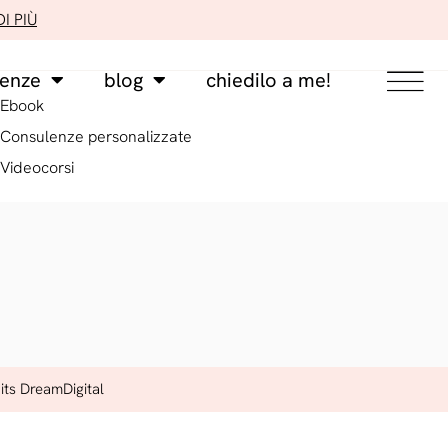
I PIÙ
lenze
blog
chiedilo a me!
Ebook
Consulenze personalizzate
Videocorsi
its DreamDigital