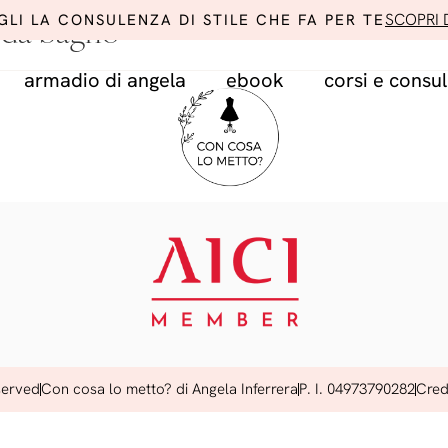
SCOPRI D
GLI LA CONSULENZA DI STILE CHE FA PER TE
 da bagno
armadio di angela
ebook
corsi e consu
served
Con cosa lo metto? di Angela Inferrera
P. I. 04973790282
Cred