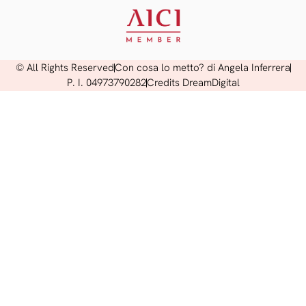
© All Rights Reserved
Con cosa lo metto? di Angela Inferrera
P. I. 04973790282
Credits DreamDigital