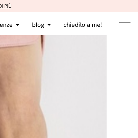
I PIÙ
lenze
blog
chiedilo a me!