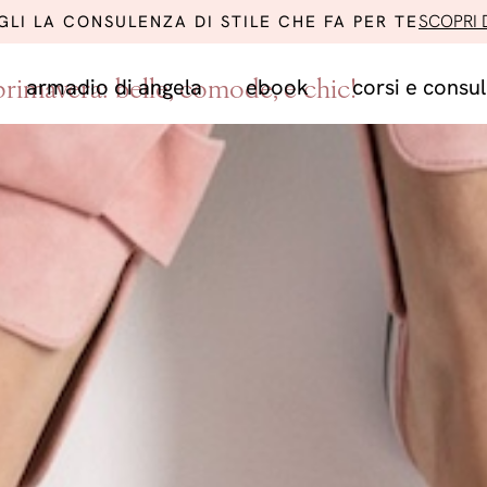
SCOPRI D
GLI LA CONSULENZA DI STILE CHE FA PER TE
armadio di angela
ebook
corsi e consu
 primavera: belle, comode, e chic!