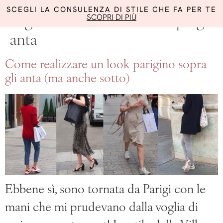
SCEGLI LA CONSULENZA DI STILE CHE FA PER TE
SCOPRI DI PIÙ
Tag:
come vestire bene dopo gli
anta
Come realizzare un look parigino sopra
gli anta (ma anche sotto)
Ebbene sì, sono tornata da Parigi con le
mani che mi prudevano dalla voglia di