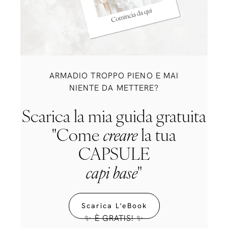
ARMADIO TROPPO PIENO E MAI
NIENTE DA METTERE?
Scarica la mia guida gratuita
"Come
creare
la tua
CAPSULE
capi base
"
Scarica L'eBook
✨ È GRATIS! ✨