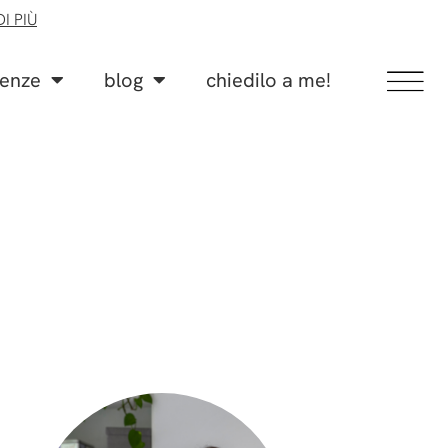
I PIÙ
lenze
blog
chiedilo a me!