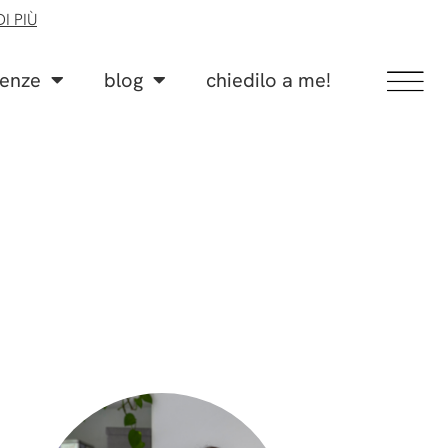
I PIÙ
lenze
blog
chiedilo a me!