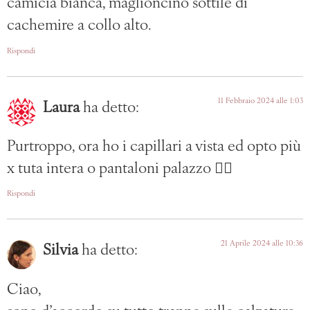
camicia bianca, maglioncino sottile di
cachemire a collo alto.
Rispondi
11 Febbraio 2024 alle 1:03
Laura
ha detto:
Purtroppo, ora ho i capillari a vista ed opto più
x tuta intera o pantaloni palazzo 🤷‍♀️
Rispondi
21 Aprile 2024 alle 10:36
Silvia
ha detto:
Ciao,