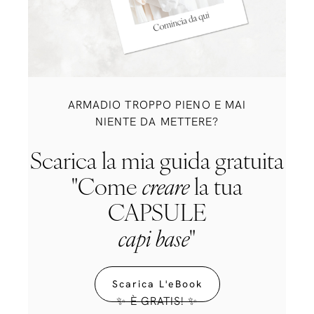
ARMADIO TROPPO PIENO E MAI
NIENTE DA METTERE?
Scarica la mia guida gratuita
"Come
creare
la tua
CAPSULE
capi base
"
Scarica L'eBook
✨ È GRATIS! ✨