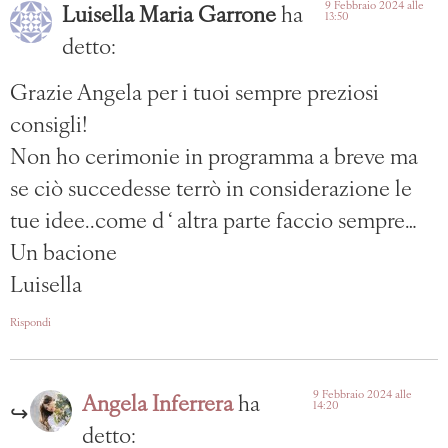
9 Febbraio 2024 alle
Luisella Maria Garrone
ha
13:50
detto:
Grazie Angela per i tuoi sempre preziosi
consigli!
Non ho cerimonie in programma a breve ma
se ciò succedesse terrò in considerazione le
tue idee..come d ‘ altra parte faccio sempre…
Un bacione
Luisella
Rispondi
9 Febbraio 2024 alle
Angela Inferrera
ha
14:20
detto: