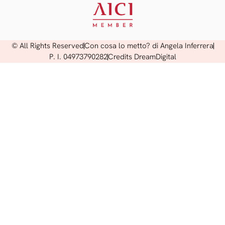
© All Rights Reserved
Con cosa lo metto? di Angela Inferrera
P. I. 04973790282
Credits DreamDigital