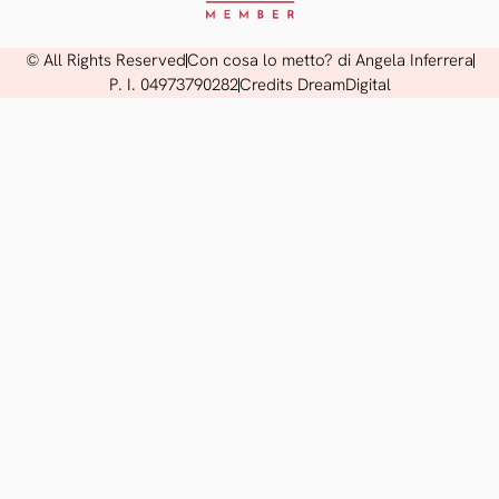
© All Rights Reserved
Con cosa lo metto? di Angela Inferrera
P. I. 04973790282
Credits DreamDigital